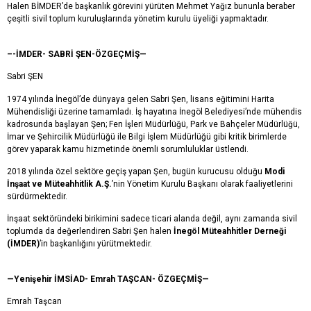
Halen BİMDER’de başkanlık görevini yürüten Mehmet Yağız bununla beraber
çeşitli sivil toplum kuruluşlarında yönetim kurulu üyeliği yapmaktadır.
–-İMDER- SABRİ ŞEN-ÖZGEÇMİŞ—
Sabri ŞEN
1974 yılında İnegöl’de dünyaya gelen Sabri Şen, lisans eğitimini Harita
Mühendisliği üzerine tamamladı. İş hayatına İnegöl Belediyesi’nde mühendis
kadrosunda başlayan Şen; Fen İşleri Müdürlüğü, Park ve Bahçeler Müdürlüğü,
İmar ve Şehircilik Müdürlüğü ile Bilgi İşlem Müdürlüğü gibi kritik birimlerde
görev yaparak kamu hizmetinde önemli sorumluluklar üstlendi.
2018 yılında özel sektöre geçiş yapan Şen, bugün kurucusu olduğu
Modi
İnşaat ve Müteahhitlik A.Ş.
’nin Yönetim Kurulu Başkanı olarak faaliyetlerini
sürdürmektedir.
İnşaat sektöründeki birikimini sadece ticari alanda değil, aynı zamanda sivil
toplumda da değerlendiren Sabri Şen halen
İnegöl Müteahhitler Derneği
(İMDER)
’in başkanlığını yürütmektedir.
—Yenişehir İMSİAD- Emrah TAŞCAN- ÖZGEÇMİŞ—
Emrah Taşcan