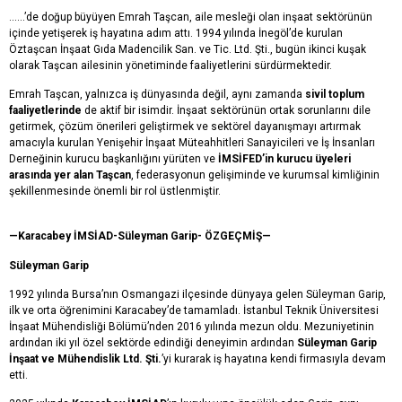
……’de doğup büyüyen Emrah Taşcan, aile mesleği olan inşaat sektörünün
içinde yetişerek iş hayatına adım attı. 1994 yılında İnegöl’de kurulan
Öztaşcan İnşaat Gıda Madencilik San. ve Tic. Ltd. Şti., bugün ikinci kuşak
olarak Taşcan ailesinin yönetiminde faaliyetlerini sürdürmektedir.
Emrah Taşcan, yalnızca iş dünyasında değil, aynı zamanda
sivil toplum
faaliyetlerinde
de aktif bir isimdir. İnşaat sektörünün ortak sorunlarını dile
getirmek, çözüm önerileri geliştirmek ve sektörel dayanışmayı artırmak
amacıyla kurulan Yenişehir İnşaat Müteahhitleri Sanayicileri ve İş İnsanları
Derneğinin kurucu başkanlığını yürüten ve
İMSİFED’in kurucu üyeleri
arasında yer alan Taşcan
, federasyonun gelişiminde ve kurumsal kimliğinin
şekillenmesinde önemli bir rol üstlenmiştir.
—Karacabey İMSİAD-Süleyman Garip- ÖZGEÇMİŞ—
Süleyman Garip
1992 yılında Bursa’nın Osmangazi ilçesinde dünyaya gelen Süleyman Garip,
ilk ve orta öğrenimini Karacabey’de tamamladı. İstanbul Teknik Üniversitesi
İnşaat Mühendisliği Bölümü’nden 2016 yılında mezun oldu. Mezuniyetinin
ardından iki yıl özel sektörde edindiği deneyimin ardından
Süleyman Garip
İnşaat ve Mühendislik Ltd. Şti.
’yi kurarak iş hayatına kendi firmasıyla devam
etti.