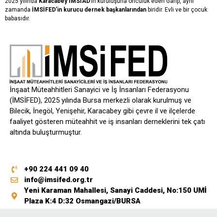
2025 yılında
Karacabey İMSİAD
’ın kuruluşuna öncülük eden Garip, aynı
zamanda
İMSİFED’in kurucu dernek başkanlarından
biridir. Evli ve bir çocuk
babasıdır.
İnşaat Müteahhitleri Sanayici ve İş İnsanları Federasyonu
(İMSİFED), 2025 yılında Bursa merkezli olarak kurulmuş ve
Bilecik, İnegöl, Yenişehir, Karacabey gibi çevre il ve ilçelerde
faaliyet gösteren müteahhit ve iş insanları derneklerini tek çatı
altında buluşturmuştur.
+90 224 441 09 40
info@imsifed.org.tr
Yeni Karaman Mahallesi, Sanayi Caddesi, No:150 UMİ
Plaza K:4 D:32 Osmangazi/BURSA