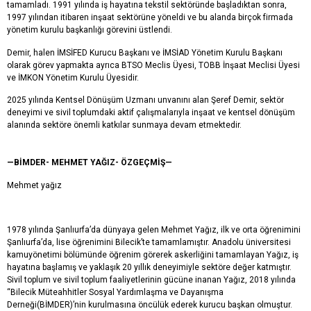
tamamladı. 1991 yılında iş hayatına tekstil sektöründe başladıktan sonra,
1997 yılından itibaren inşaat sektörüne yöneldi ve bu alanda birçok firmada
yönetim kurulu başkanlığı görevini üstlendi.
Demir, halen İMSİFED Kurucu Başkanı ve İMSİAD Yönetim Kurulu Başkanı
olarak görev yapmakta ayrıca BTSO Meclis Üyesi, TOBB İnşaat Meclisi Üyesi
ve İMKON Yönetim Kurulu Üyesidir.
2025 yılında Kentsel Dönüşüm Uzmanı unvanını alan Şeref Demir, sektör
deneyimi ve sivil toplumdaki aktif çalışmalarıyla inşaat ve kentsel dönüşüm
alanında sektöre önemli katkılar sunmaya devam etmektedir.
—BİMDER- MEHMET YAĞIZ- ÖZGEÇMİŞ—
Mehmet yağız
1978 yılında Şanlıurfa’da dünyaya gelen Mehmet Yağız, ilk ve orta öğrenimini
Şanlıurfa’da, lise öğrenimini Bilecik’te tamamlamıştır. Anadolu üniversitesi
kamuyönetimi bölümünde öğrenim görerek askerliğini tamamlayan Yağız, iş
hayatına başlamış ve yaklaşık 20 yıllık deneyimiyle sektöre değer katmıştır.
Sivil toplum ve sivil toplum faaliyetlerinin gücüne inanan Yağız, 2018 yılında
“Bilecik Müteahhitler Sosyal Yardımlaşma ve Dayanışma
Derneği(BİMDER)’nin kurulmasına öncülük ederek kurucu başkan olmuştur.